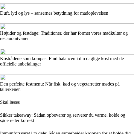
Duft, lyd og lys – sansernes betydning for madoplevelsen
Højtider og festdage: Traditioner, der har formet vores madkultur og
restaurantvaner
Kostrådene som kompas: Find balancen i din daglige kost med de
officielle anbefalinger
Den perfekte festmenu: Når fisk, kød og vegetarretter mødes på
tallerkenen
Skal læses
Sikker takeaway: Sådan opbevarer og serverer du varme, kolde og
søde retter korrekt
Immunforsvaret i to dele: Sådan samarbejder kroppen for at holde dig