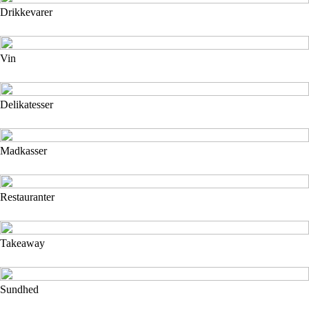
Drikkevarer
Vin
Delikatesser
Madkasser
Restauranter
Takeaway
Sundhed