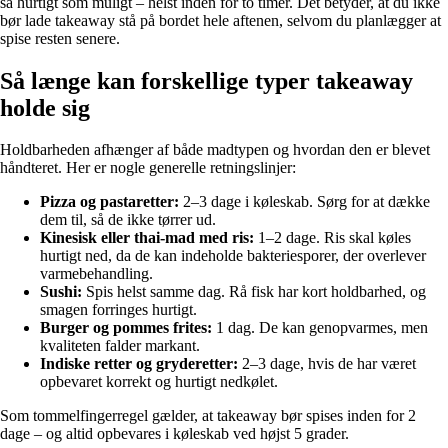
så hurtigt som muligt – helst inden for to timer. Det betyder, at du ikke
bør lade takeaway stå på bordet hele aftenen, selvom du planlægger at
spise resten senere.
Så længe kan forskellige typer takeaway
holde sig
Holdbarheden afhænger af både madtypen og hvordan den er blevet
håndteret. Her er nogle generelle retningslinjer:
Pizza og pastaretter:
2–3 dage i køleskab. Sørg for at dække
dem til, så de ikke tørrer ud.
Kinesisk eller thai-mad med ris:
1–2 dage. Ris skal køles
hurtigt ned, da de kan indeholde bakteriesporer, der overlever
varmebehandling.
Sushi:
Spis helst samme dag. Rå fisk har kort holdbarhed, og
smagen forringes hurtigt.
Burger og pommes frites:
1 dag. De kan genopvarmes, men
kvaliteten falder markant.
Indiske retter og gryderetter:
2–3 dage, hvis de har været
opbevaret korrekt og hurtigt nedkølet.
Som tommelfingerregel gælder, at takeaway bør spises inden for 2
dage – og altid opbevares i køleskab ved højst 5 grader.