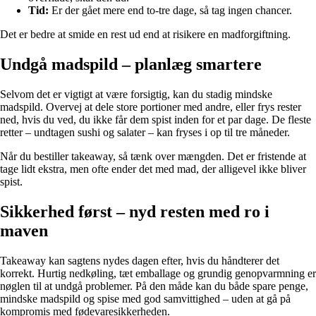
Tid:
Er der gået mere end to-tre dage, så tag ingen chancer.
Det er bedre at smide en rest ud end at risikere en madforgiftning.
Undgå madspild – planlæg smartere
Selvom det er vigtigt at være forsigtig, kan du stadig mindske
madspild. Overvej at dele store portioner med andre, eller frys rester
ned, hvis du ved, du ikke får dem spist inden for et par dage. De fleste
retter – undtagen sushi og salater – kan fryses i op til tre måneder.
Når du bestiller takeaway, så tænk over mængden. Det er fristende at
tage lidt ekstra, men ofte ender det med mad, der alligevel ikke bliver
spist.
Sikkerhed først – nyd resten med ro i
maven
Takeaway kan sagtens nydes dagen efter, hvis du håndterer det
korrekt. Hurtig nedkøling, tæt emballage og grundig genopvarmning er
nøglen til at undgå problemer. På den måde kan du både spare penge,
mindske madspild og spise med god samvittighed – uden at gå på
kompromis med fødevaresikkerheden.