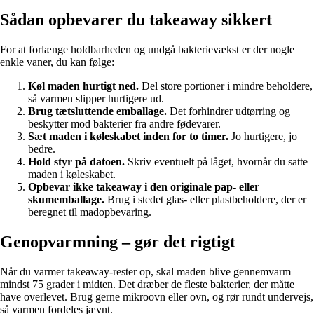
Sådan opbevarer du takeaway sikkert
For at forlænge holdbarheden og undgå bakterievækst er der nogle
enkle vaner, du kan følge:
Køl maden hurtigt ned.
Del store portioner i mindre beholdere,
så varmen slipper hurtigere ud.
Brug tætsluttende emballage.
Det forhindrer udtørring og
beskytter mod bakterier fra andre fødevarer.
Sæt maden i køleskabet inden for to timer.
Jo hurtigere, jo
bedre.
Hold styr på datoen.
Skriv eventuelt på låget, hvornår du satte
maden i køleskabet.
Opbevar ikke takeaway i den originale pap- eller
skumemballage.
Brug i stedet glas- eller plastbeholdere, der er
beregnet til madopbevaring.
Genopvarmning – gør det rigtigt
Når du varmer takeaway-rester op, skal maden blive gennemvarm –
mindst 75 grader i midten. Det dræber de fleste bakterier, der måtte
have overlevet. Brug gerne mikroovn eller ovn, og rør rundt undervejs,
så varmen fordeles jævnt.