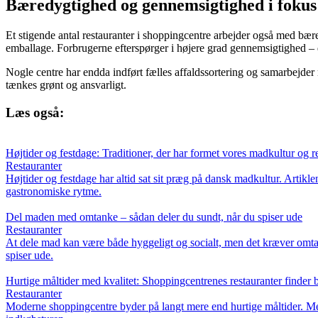
Bæredygtighed og gennemsigtighed i fokus
Et stigende antal restauranter i shoppingcentre arbejder også med bære
emballage. Forbrugerne efterspørger i højere grad gennemsigtighed –
Nogle centre har endda indført fælles affaldssortering og samarbejder
tænkes grønt og ansvarligt.
Læs også:
Højtider og festdage: Traditioner, der har formet vores madkultur og r
Restauranter
Højtider og festdage har altid sat sit præg på dansk madkultur. Artiklen
gastronomiske rytme.
Del maden med omtanke – sådan deler du sundt, når du spiser ude
Restauranter
At dele mad kan være både hyggeligt og socialt, men det kræver omtan
spiser ude.
Hurtige måltider med kvalitet: Shoppingcentrenes restauranter finder 
Restauranter
Moderne shoppingcentre byder på langt mere end hurtige måltider. Med