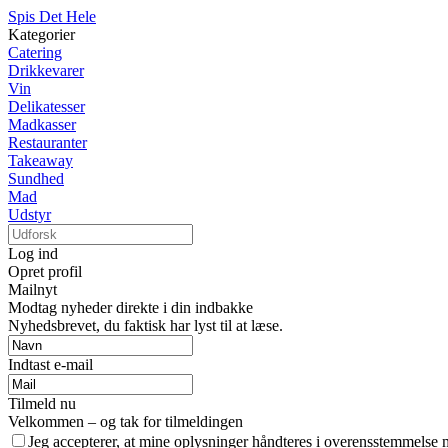
Spis Det Hele
Kategorier
Catering
Drikkevarer
Vin
Delikatesser
Madkasser
Restauranter
Takeaway
Sundhed
Mad
Udstyr
Log ind
Opret profil
Mailnyt
Modtag nyheder direkte i din indbakke
Nyhedsbrevet, du faktisk har lyst til at læse.
Indtast e-mail
Tilmeld nu
Velkommen – og tak for tilmeldingen
Jeg accepterer, at mine oplysninger håndteres i overensstemmelse 