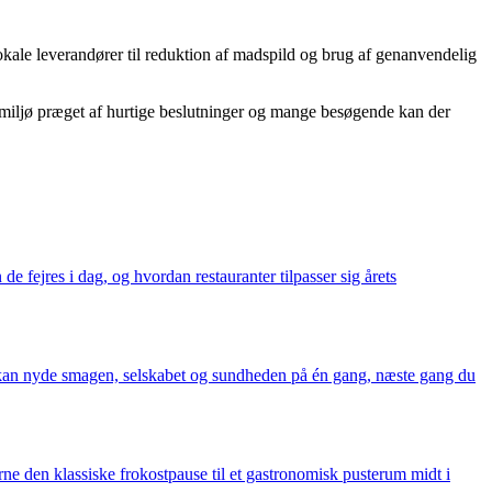
lokale leverandører til reduktion af madspild og brug af genanvendelig
t miljø præget af hurtige beslutninger og mange besøgende kan der
de fejres i dag, og hvordan restauranter tilpasser sig årets
du kan nyde smagen, selskabet og sundheden på én gang, næste gang du
ne den klassiske frokostpause til et gastronomisk pusterum midt i