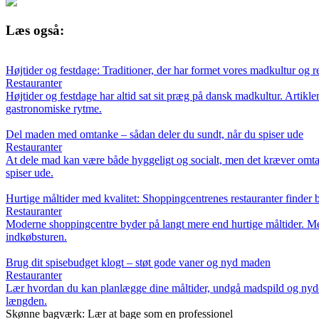
Læs også:
Højtider og festdage: Traditioner, der har formet vores madkultur og r
Restauranter
Højtider og festdage har altid sat sit præg på dansk madkultur. Artiklen
gastronomiske rytme.
Del maden med omtanke – sådan deler du sundt, når du spiser ude
Restauranter
At dele mad kan være både hyggeligt og socialt, men det kræver omtan
spiser ude.
Hurtige måltider med kvalitet: Shoppingcentrenes restauranter finder 
Restauranter
Moderne shoppingcentre byder på langt mere end hurtige måltider. Med
indkøbsturen.
Brug dit spisebudget klogt – støt gode vaner og nyd maden
Restauranter
Lær hvordan du kan planlægge dine måltider, undgå madspild og nyde ma
længden.
Skønne bagværk: Lær at bage som en professionel