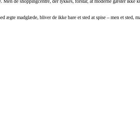
. Men de shoppingcentre, der lykkes, forstår, at moderne gæster ikke 
 ægte madglæde, bliver de ikke bare et sted at spise – men et sted, man h