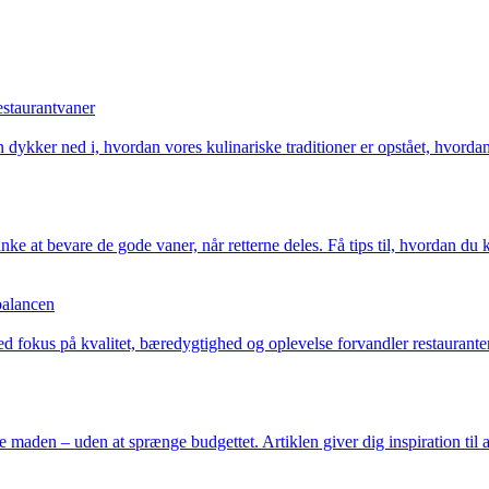
estaurantvaner
 dykker ned i, hvordan vores kulinariske traditioner er opstået, hvordan 
ke at bevare de gode vaner, når retterne deles. Få tips til, hvordan 
balancen
 fokus på kvalitet, bæredygtighed og oplevelse forvandler restauranter
den – uden at sprænge budgettet. Artiklen giver dig inspiration til at 