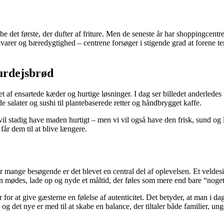
gribe det første, der dufter af friture. Men de seneste år har shoppingce
arer og bæredygtighed – centrene forsøger i stigende grad at forene t
surdejsbrød
et af ensartede kæder og hurtige løsninger. I dag ser billedet anderlede
 salater og sushi til plantebaserede retter og håndbrygget kaffe.
vil stadig have maden hurtigt – men vi vil også have den frisk, sund og
får dem til at blive længere.
or mange besøgende er det blevet en central del af oplevelsen. Et veld
n mødes, lade op og nyde et måltid, der føles som mere end bare “noget 
for at give gæsterne en følelse af autenticitet. Det betyder, at man i dag
 det nye er med til at skabe en balance, der tiltaler både familier, un