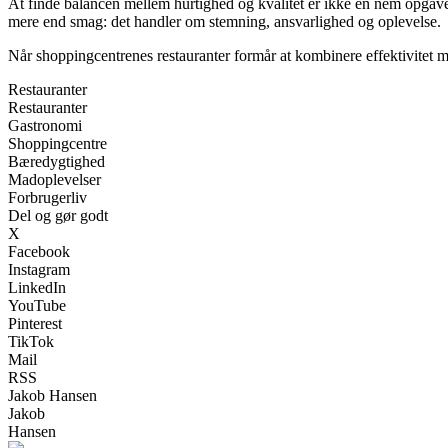
At finde balancen mellem hurtighed og kvalitet er ikke en nem opgave
mere end smag: det handler om stemning, ansvarlighed og oplevelse.
Når shoppingcentrenes restauranter formår at kombinere effektivitet med
Restauranter
Restauranter
Gastronomi
Shoppingcentre
Bæredygtighed
Madoplevelser
Forbrugerliv
Del og gør godt
X
Facebook
Instagram
LinkedIn
YouTube
Pinterest
TikTok
Mail
RSS
Jakob Hansen
Jakob
Hansen