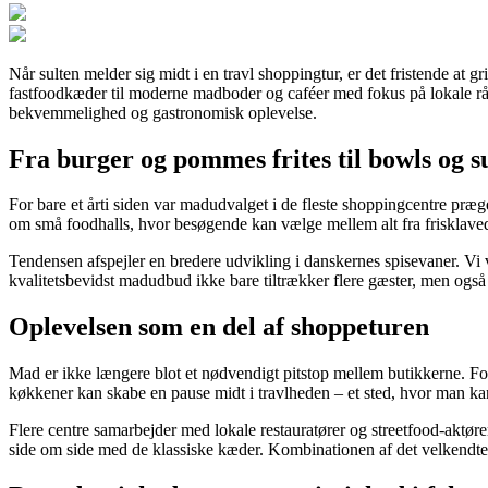
Når sulten melder sig midt i en travl shoppingtur, er det fristende at 
fastfoodkæder til moderne madboder og caféer med fokus på lokale råv
bekvemmelighed og gastronomisk oplevelse.
Fra burger og pommes frites til bowls og 
For bare et årti siden var madudvalget i de fleste shoppingcentre præg
om små foodhalls, hvor besøgende kan vælge mellem alt fra frisklavede
Tendensen afspejler en bredere udvikling i danskernes spisevaner. Vi 
kvalitetsbevidst madudbud ikke bare tiltrækker flere gæster, men også 
Oplevelsen som en del af shoppeturen
Mad er ikke længere blot et nødvendigt pitstop mellem butikkerne. F
køkkener kan skabe en pause midt i travlheden – et sted, hvor man ka
Flere centre samarbejder med lokale restauratører og streetfood-aktører 
side om side med de klassiske kæder. Kombinationen af det velkendte og