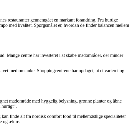
ntrenes restauranter gennemgået en markant forandring. Fra hurtige
empo med kvalitet. Spørgsmålet er, hvordan de finder balancen mellem
s ud. Mange centre har investeret i at skabe madområder, der minder
 lavet med omtanke. Shoppingcentrene har opdaget, at et varieret og
esignet madområde med hyggelig belysning, grønne planter og åbne
hurtigt”.
 kan finde alt fra nordisk comfort food til mellemøstlige specialiteter
ge og ældre.