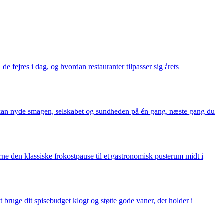
de fejres i dag, og hvordan restauranter tilpasser sig årets
du kan nyde smagen, selskabet og sundheden på én gang, næste gang du
ne den klassiske frokostpause til et gastronomisk pusterum midt i
bruge dit spisebudget klogt og støtte gode vaner, der holder i