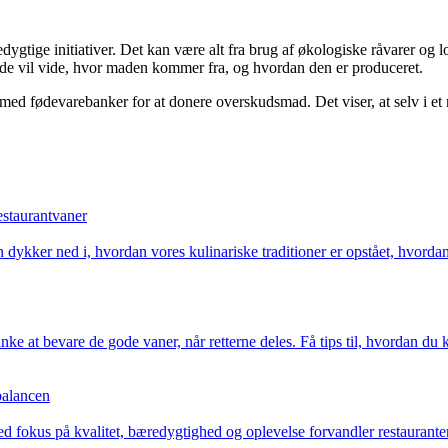
dygtige initiativer. Det kan være alt fra brug af økologiske råvarer og 
 de vil vide, hvor maden kommer fra, og hvordan den er produceret.
 med fødevarebanker for at donere overskudsmad. Det viser, at selv i e
estaurantvaner
 dykker ned i, hvordan vores kulinariske traditioner er opstået, hvordan 
ke at bevare de gode vaner, når retterne deles. Få tips til, hvordan 
balancen
 fokus på kvalitet, bæredygtighed og oplevelse forvandler restauranter