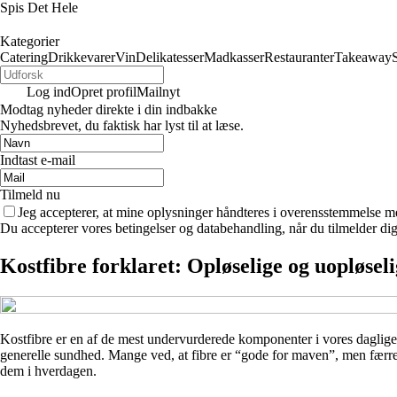
Spis Det Hele
Kategorier
Catering
Drikkevarer
Vin
Delikatesser
Madkasser
Restauranter
Takeaway
Log ind
Opret profil
Mailnyt
Modtag nyheder direkte i din indbakke
Nyhedsbrevet, du faktisk har lyst til at læse.
Indtast e-mail
Tilmeld nu
Jeg accepterer, at mine oplysninger håndteres i overensstemmelse m
Du accepterer vores betingelser og databehandling, når du tilmelder di
Kostfibre forklaret: Opløselige og uopløsel
Kostfibre er en af de mest undervurderede komponenter i vores daglige k
generelle sundhed. Mange ved, at fibre er “gode for maven”, men færre 
dem i hverdagen.