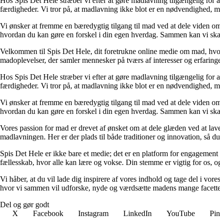
Hos Spis Det Hele stræber vi efter at gøre madlavning tilgængelig for a
færdigheder. Vi tror på, at madlavning ikke blot er en nødvendighed, m
Vi ønsker at fremme en bæredygtig tilgang til mad ved at dele viden om 
hvordan du kan gøre en forskel i din egen hverdag. Sammen kan vi ska
Velkommen til Spis Det Hele, dit foretrukne online medie om mad, hvor 
madoplevelser, der samler mennesker på tværs af interesser og erfaringer.
Hos Spis Det Hele stræber vi efter at gøre madlavning tilgængelig for a
færdigheder. Vi tror på, at madlavning ikke blot er en nødvendighed, m
Vi ønsker at fremme en bæredygtig tilgang til mad ved at dele viden om 
hvordan du kan gøre en forskel i din egen hverdag. Sammen kan vi ska
Vores passion for mad er drevet af ønsket om at dele glæden ved at lav
madlavningen. Her er der plads til både traditioner og innovation, så du
Spis Det Hele er ikke bare et medie; det er en platform for engagement 
fællesskab, hvor alle kan lære og vokse. Din stemme er vigtig for os, o
Vi håber, at du vil lade dig inspirere af vores indhold og tage del i vo
hvor vi sammen vil udforske, nyde og værdsætte madens mange facette
Del og gør godt
X
Facebook
Instagram
LinkedIn
YouTube
Pin