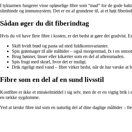
I tyktarmen fungerer visse opløselige fibre som “mad” for de gode bakt
slimhinde og immunsystem. Det er en af grundene til, at et højt fiberin
Sådan øger du dit fiberindtag
Hvis du vil have flere fibre i kosten, er det bedst at gøre det gradvist
Skift hvidt brød og pasta ud med fuldkornsvarianter.
Spis grøntsager til alle måltider – også morgenmad, fx i en smoot
Brug bønner, linser eller kikærter som en del af aftensmaden.
Spis frugt med skræl, hvor det er muligt.
Drik rigeligt med vand – fibre virker bedst, når de har væske at bi
Fibre som en del af en sund livsstil
Kostfibre er ikke et mirakelmiddel i sig selv, men de er en vigtig brik i
en række sygdomme.
Ved at tænke fibre ind som en naturlig del af dine daglige måltider – fr