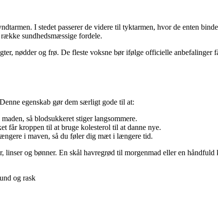
tarmen. I stedet passerer de videre til tyktarmen, hvor de enten bindes t
en række sundhedsmæssige fordele.
gfrugter, nødder og frø. De fleste voksne bør ifølge officielle anbefali
 Denne egenskab gør dem særligt gode til at:
a maden, så blodsukkeret stiger langsommere.
t får kroppen til at bruge kolesterol til at danne nye.
længere i maven, så du føler dig mæt i længere tid.
der, linser og bønner. En skål havregrød til morgenmad eller en håndfuld 
sund og rask