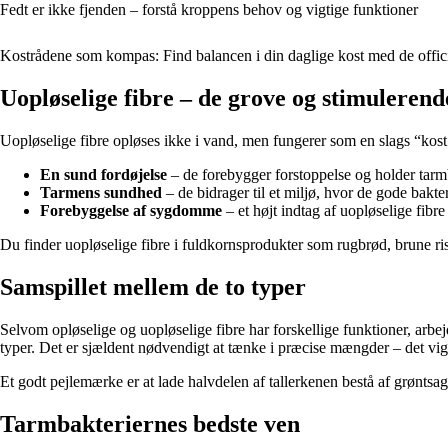
Fedt er ikke fjenden – forstå kroppens behov og vigtige funktioner
Kostrådene som kompas: Find balancen i din daglige kost med de offici
Uopløselige fibre – de grove og stimulerend
Uopløselige fibre opløses ikke i vand, men fungerer som en slags “kost
En sund fordøjelse
– de forebygger forstoppelse og holder tar
Tarmens sundhed
– de bidrager til et miljø, hvor de gode bakter
Forebyggelse af sygdomme
– et højt indtag af uopløselige fibr
Du finder uopløselige fibre i fuldkornsprodukter som rugbrød, brune ri
Samspillet mellem de to typer
Selvom opløselige og uopløselige fibre har forskellige funktioner, arb
typer. Det er sjældent nødvendigt at tænke i præcise mængder – det vigti
Et godt pejlemærke er at lade halvdelen af tallerkenen bestå af grøntsa
Tarmbakteriernes bedste ven