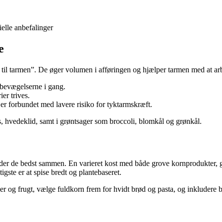
elle anbefalinger
e
 til tarmen”. De øger volumen i afføringen og hjælper tarmen med at ar
mbevægelserne i gang.
ier trives.
e er forbundet med lavere risiko for tyktarmskræft.
s, hvedeklid, samt i grøntsager som broccoli, blomkål og grønkål.
ejder de bedst sammen. En varieret kost med både grove kornprodukter, g
gste er at spise bredt og plantebaseret.
ger og frugt, vælge fuldkorn frem for hvidt brød og pasta, og inkludere