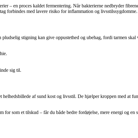
erier – en proces kaldet fermentering. Når bakterierne nedbryder fibren
dtag forbindes med lavere risiko for inflammation og livsstilssygdomme.
. En pludselig stigning kan give oppustethed og ubehag, fordi tarmen ska
hie.
nde sig til.
 et helhedsbillede af sund kost og livsstil. De hjælper kroppen med at fun
em for som et tilskud – får du både bedre fordøjelse, mere energi og en 