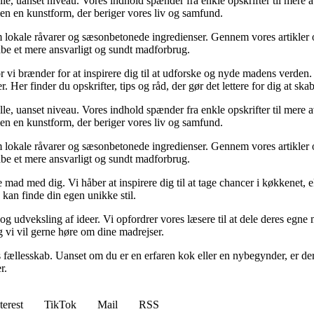
lle, uanset niveau. Vores indhold spænder fra enkle opskrifter til mere 
en en kunstform, der beriger vores liv og samfund.
lokale råvarer og sæsonbetonede ingredienser. Gennem vores artikler og 
be et mere ansvarligt og sundt madforbrug.
vi brænder for at inspirere dig til at udforske og nyde madens verden.
 Her finder du opskrifter, tips og råd, der gør det lettere for dig at sk
lle, uanset niveau. Vores indhold spænder fra enkle opskrifter til mere 
en en kunstform, der beriger vores liv og samfund.
lokale råvarer og sæsonbetonede ingredienser. Gennem vores artikler og 
be et mere ansvarligt og sundt madforbrug.
e mad med dig. Vi håber at inspirere dig til at tage chancer i køkkene
 kan finde din egen unikke stil.
og udveksling af ideer. Vi opfordrer vores læsere til at dele deres egn
g vi vil gerne høre om dine madrejser.
res fællesskab. Uanset om du er en erfaren kok eller en nybegynder, er de
r.
terest
TikTok
Mail
RSS